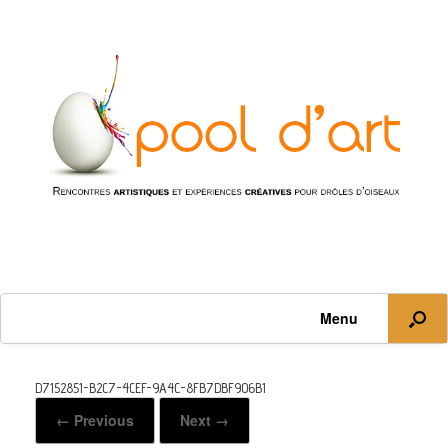
Menu
D7152851-B2C7-4CEF-9A4C-8FB7DBF906B1
← Previous
Next →