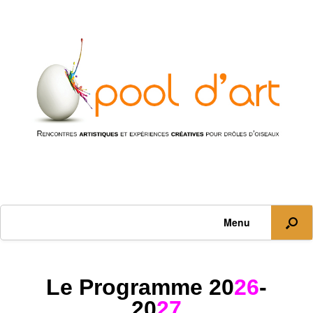
Menu
Le Programme 20
26
-
20
27