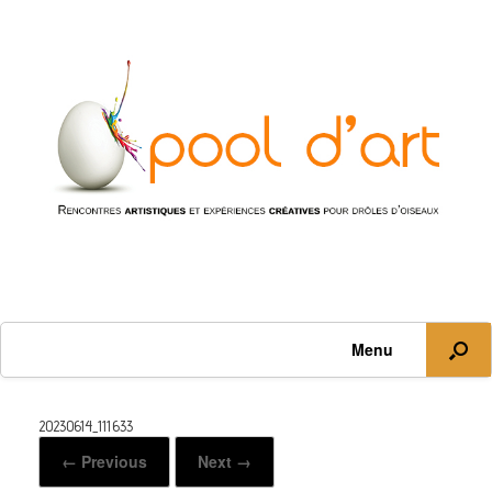
Menu
20230614_111633
← Previous
Next →