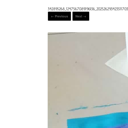
342895268_1247567089196136_202526293423511703
← Previous
Next →