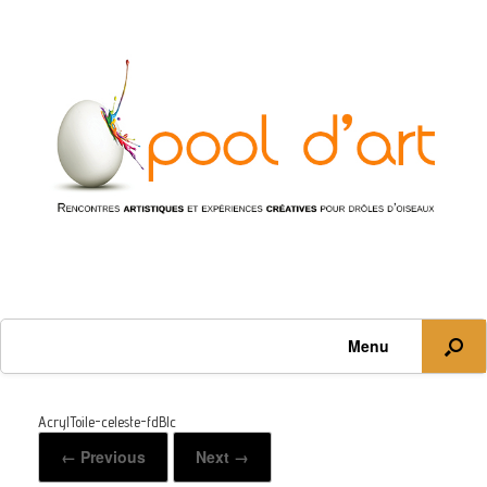
Menu
AcrylToile-celeste-fdBlc
← Previous
Next →