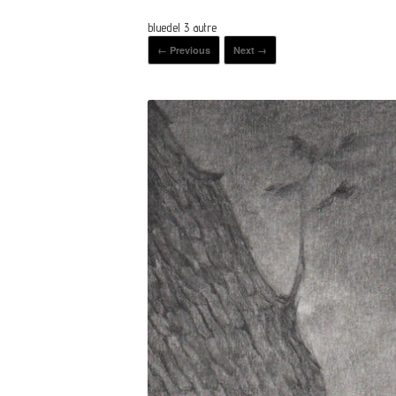
bluedel 3 autre
← Previous
Next →