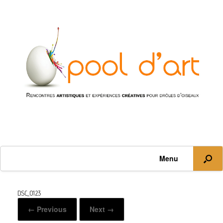
Menu
DSC_0123
← Previous
Next →