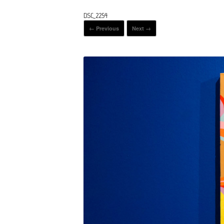
DSC_2254
← Previous
Next →