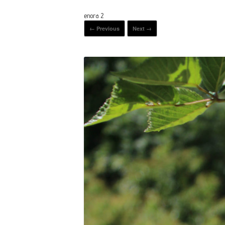
enora 2
← Previous
Next →