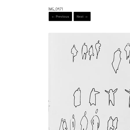
IMG_0471
← Previous
Next →