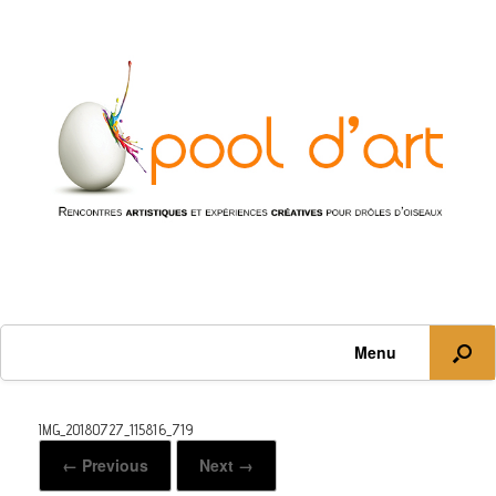
Menu
IMG_20180727_115816_719
← Previous
Next →