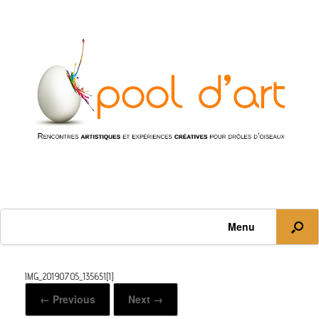
Menu
IMG_20190705_135651[1]
← Previous
Next →