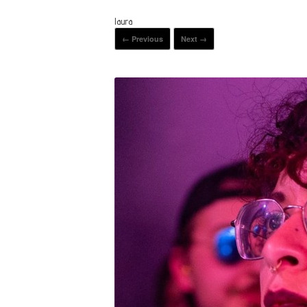
laura
← Previous
Next →