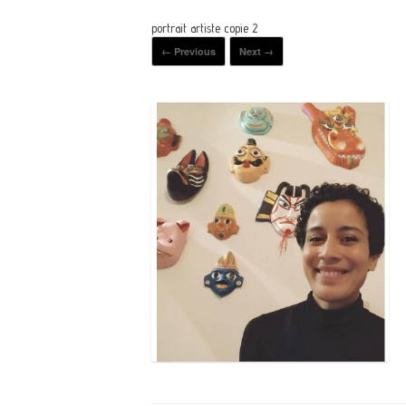
portrait artiste copie 2
← Previous
Next →