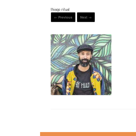
thiago ritual
← Previous
Next →