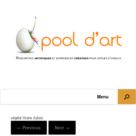
Menu
végétal liliane dubois
← Previous
Next →