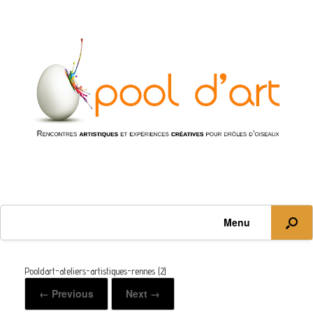
Menu
Pooldart-ateliers-artistiques-rennes (2)
← Previous
Next →