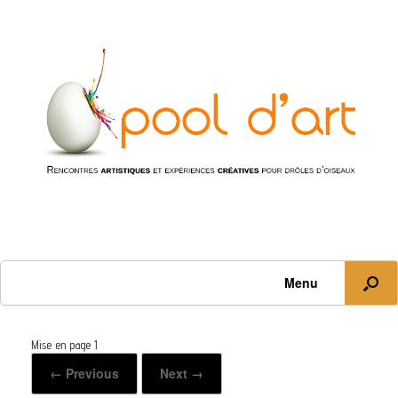
Menu
Mise en page 1
← Previous
Next →