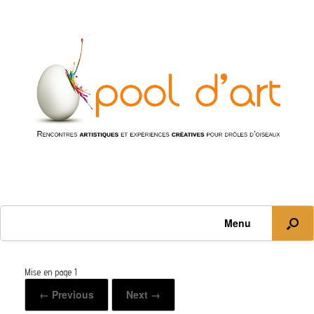
Menu
Mise en page 1
← Previous
Next →