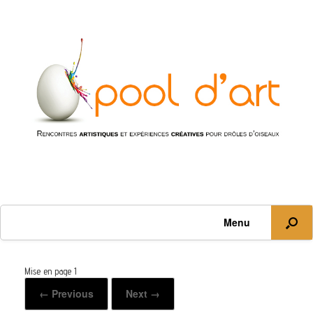
Menu
Mise en page 1
← Previous
Next →