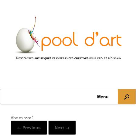
Menu
Mise en page 1
← Previous
Next →