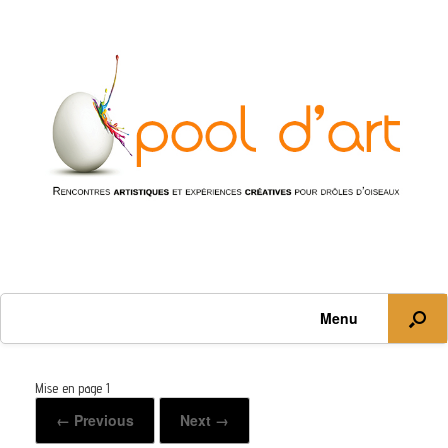
Menu
Mise en page 1
← Previous
Next →