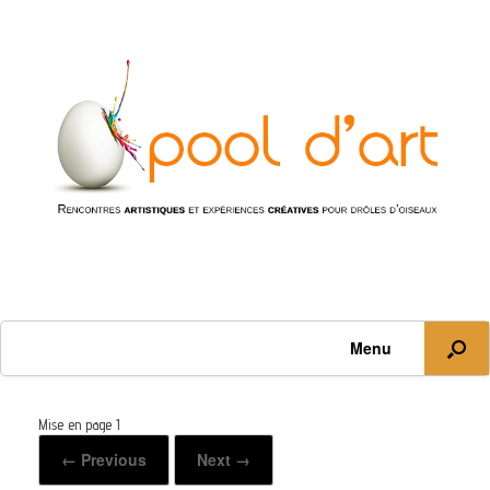
Menu
Mise en page 1
← Previous
Next →