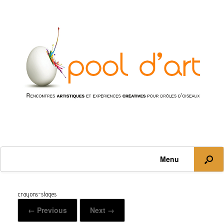
Menu
crayons-stages
← Previous
Next →