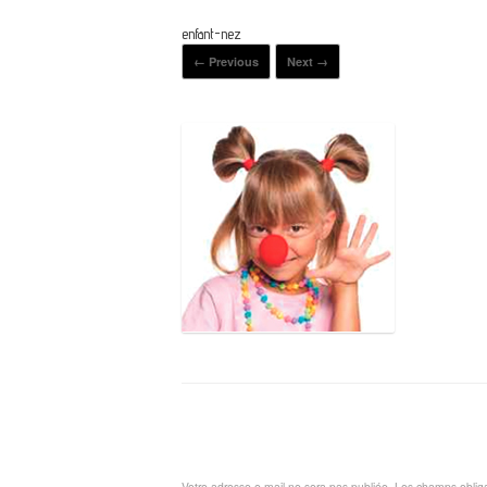
enfant-nez
← Previous
Next →
Laisser un commentaire
Votre adresse e-mail ne sera pas publiée.
Les champs obliga